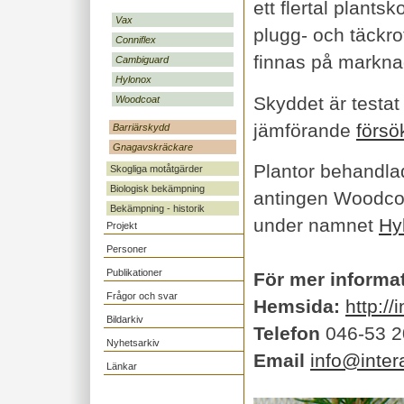
ett flertal plants
Vax
plugg- och täckr
Conniflex
finnas på markn
Cambiguard
Hylonox
Skyddet är testat 
Woodcoat
jämförande
försö
Barriärskydd
Gnagavskräckare
Plantor behandl
Skogliga motåtgärder
Biologisk bekämpning
antingen Woodcoa
Bekämpning - historik
under namnet
Hy
Projekt
Personer
Publikationer
För mer informa
Frågor och svar
Hemsida:
http://
Bildarkiv
Telefon
046-53 2
Nyhetsarkiv
Email
info@inter
Länkar