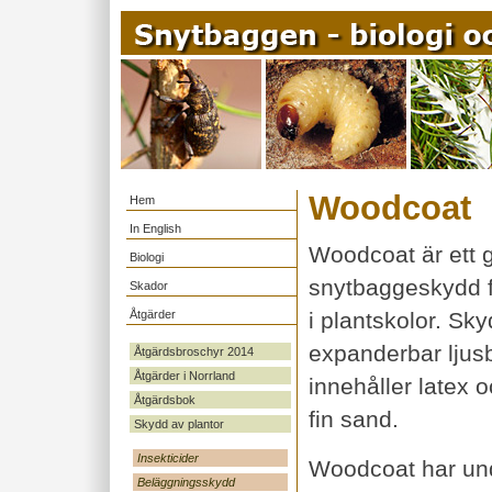
Woodcoat
Hem
In English
Woodcoat är ett gif
Biologi
snytbaggeskydd f
Skador
Åtgärder
i plantskolor. Sk
expanderbar ljus
Åtgärdsbroschyr 2014
Åtgärder i Norrland
innehåller latex 
Åtgärdsbok
fin sand.
Skydd av plantor
Insekticider
Woodcoat har und
Beläggningsskydd