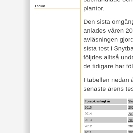
Länkar
plantor.
Den sista omgång
anlades våren 20
avläsningen gjor
sista test i Sny
följdes alltså un
de tidigare har fö
I tabellen nedan å
senaste årens tes
Försök anlagt år
Slu
2015
20
2014
201
2013
20
2012
20
2011
20