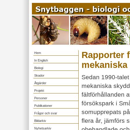
Rapporter f
Hem
In English
mekaniska 
Biologi
Skador
Sedan 1990-talet 
Åtgärder
mekaniska skydd 
Projekt
fältförhållanden 
Personer
försökspark i Små
Publikationer
somupprepats på 
Frågor och svar
flera år, jämför
Bildarkiv
obehandlade och 
Nyhetsarkiv