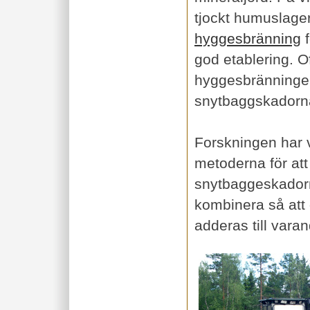
tjockt humuslage
hyggesbränning
f
god etablering. O
hyggesbränningen
snytbaggskadorn
Forskningen har v
metoderna för at
snytbaggeskadorn
kombinera så att
adderas till varan