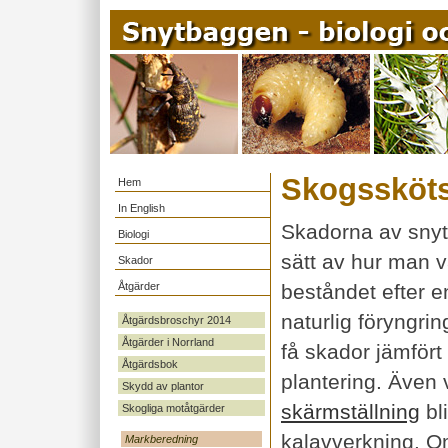
Skogssköts
Hem
In English
Skadorna av snyt
Biologi
sätt av hur man vä
Skador
Åtgärder
beståndet efter e
naturlig föryngri
Åtgärdsbroschyr 2014
Åtgärder i Norrland
få skador jämfört 
Åtgärdsbok
plantering. Även 
Skydd av plantor
skärmställning
bl
Skogliga motåtgärder
kalavverkning. Om
Markberedning