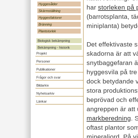
Hyggesålder
har
storleken på 
Skärmställning
(barrotsplanta, tä
Hyggesfaktorer
miniplanta) betyd
Bränning
Plantstorlek
Biologisk bekämpning
Det effektivaste s
Bekämpning - historik
skadorna är att v
Projekt
snytbaggefaran är
Personer
Publikationer
hyggesvila på tre
Frågor och svar
dock betydande 
Bildarkiv
stora produktions
Nyhetsarkiv
beprövad och effe
Länkar
angreppen är att 
markberedning
. 
oftast plantor som
mineraljord. På v