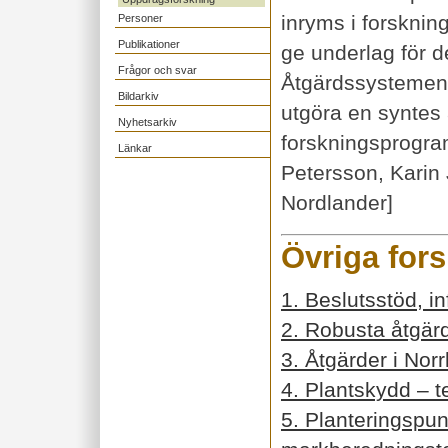
inryms i forskni
Personer
Publikationer
ge underlag för 
Frågor och svar
Åtgärdssystemen
Bildarkiv
utgöra en syntes 
Nyhetsarkiv
forskningsprogr
Länkar
Petersson, Karin
Nordlander]
Övriga for
1. Beslutsstöd, i
2. Robusta åtgä
3. Åtgärder i Nor
4. Plantskydd – t
5. Planteringspun