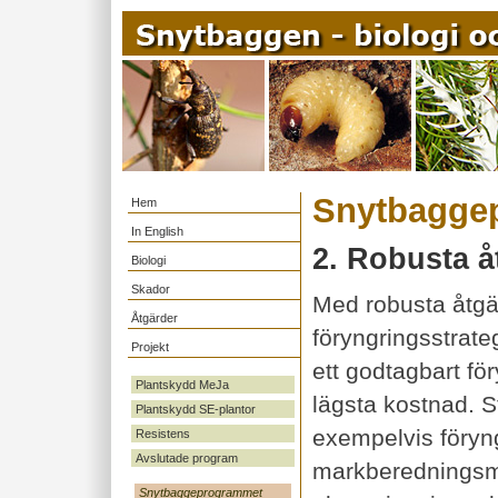
Snytbagge
Hem
In English
2. Robusta 
Biologi
Skador
Med robusta åtgä
Åtgärder
föryngringsstrate
Projekt
ett godtagbart för
Plantskydd MeJa
lägsta kostnad. S
Plantskydd SE-plantor
exempelvis föryn
Resistens
Avslutade program
markberedningsm
Snytbaggeprogrammet