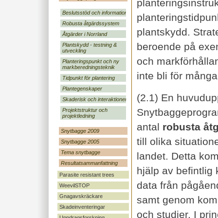
planteringsinstruk
Beslutsstöd och information
planteringstidpun
Robusta åtgärdssystem
plantskydd. Strat
Åtgärder i Norrland
beroende på exem
Plantskydd - testning &
utveckling
och markförhålla
Planteringspunkt och ny
markberedningsteknik
inte bli för många
Tidpunkt för plantering
Plantegenskaper
(2.1) En huvudupp
Skaderisk och interaktioner
Snytbaggeprogram
Projektstruktur och
projektledning
antal
robusta åt
Snytbagge 2009
till olika situation
Snytbagge 2005
Tema snytbagge
landet. Detta ko
Resultatsammanfattning
hjälp av befintli
Parasite resistant trees
data från pågåen
WeevilSTOP
Gnagavskräckare
samt genom kompl
Skadeinventeringar
och studier. I pri
Uppdragsforskning