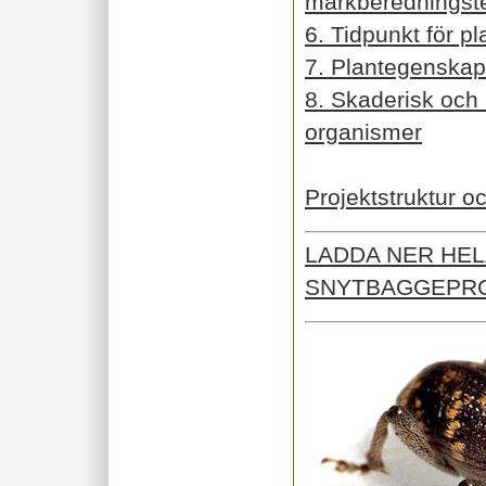
markberedningst
6. Tidpunkt för pl
7. Plantegenskap
8. Skaderisk och
organismer
Projektstruktur o
LADDA NER HE
SNYTBAGGEPRO