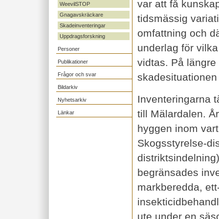
var att få kunsk
WeevilSTOP
Gnagavskräckare
tidsmässig variat
Skadeinventeringar
omfattning och dä
Uppdragsforskning
underlag för vilk
Personer
vidtas. På längre 
Publikationer
Frågor och svar
skadesituationen 
Bildarkiv
Inventeringarna 
Nyhetsarkiv
till Mälardalen. Å
Länkar
hyggen inom vart
Skogsstyrelse-dis
distriktsindelning
begränsades inven
markberedda, ett
insekticidbehandl
ute under en sä