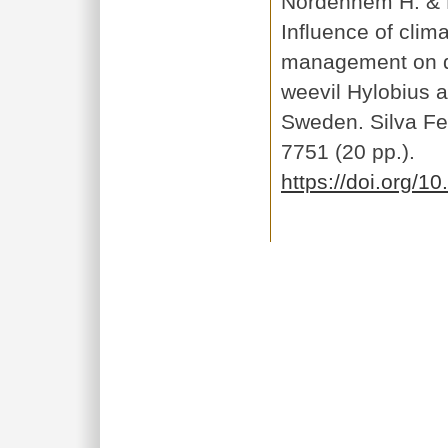
Nordenhem H. & H
Influence of clim
management on d
weevil Hylobius a
Sweden. Silva Fen
7751 (20 pp.).
https://doi.org/1