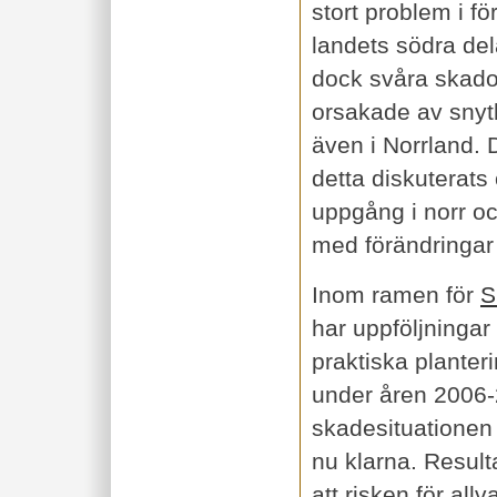
stort problem i fö
landets södra del
dock svåra skado
orsakade av sn
även i Norrland.
detta diskuterat
uppgång i norr oc
med förändringar i
Inom ramen för
S
har uppföljninga
praktiska planteri
under åren 2006-
skadesituationen 
nu klarna. Result
att risken för all