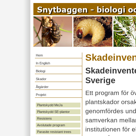
Skadeinven
Hem
In English
Skadeinvente
Biologi
Sverige
Skador
Åtgärder
Ett program för 
Projekt
plantskador orsa
Plantskydd MeJa
genomfördes unde
Plantskydd SE-plantor
Resistens
samverkan mella
Avslutade program
institutionen för 
Parasite resistant trees