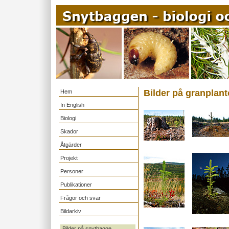
Bilder på granplant
Hem
In English
Biologi
Skador
Åtgärder
Projekt
Personer
Publikationer
Frågor och svar
Bildarkiv
Bilder på snytbagge