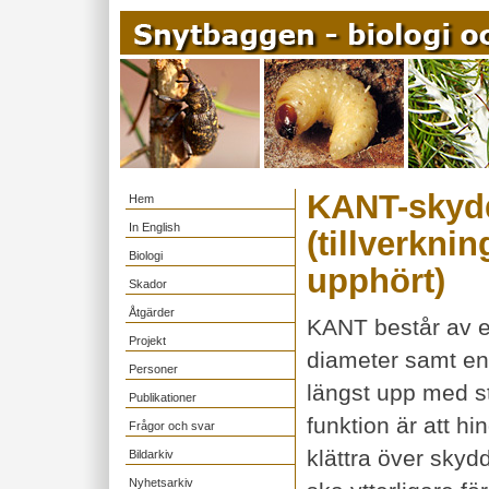
KANT-skyd
Hem
In English
(tillverkni
Biologi
upphört)
Skador
Åtgärder
KANT består av e
Projekt
diameter samt en 
Personer
längst upp med s
Publikationer
funktion är att hi
Frågor och svar
klättra över skydd
Bildarkiv
Nyhetsarkiv