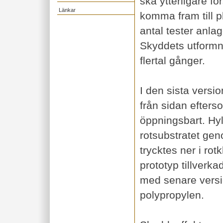
ska ytterligare fö
Länkar
komma fram till p
antal tester anlag
Skyddets utformni
flertal gånger.
I den sista versi
från sidan efters
öppningsbart. Hyl
rotsubstratet gen
trycktes ner i rot
prototyp tillverka
med senare versio
polypropylen.